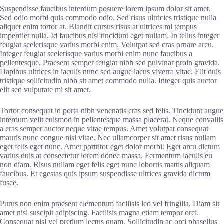
Suspendisse faucibus interdum posuere lorem ipsum dolor sit amet.
Sed odio morbi quis commodo odio. Sed risus ultricies tristique nulla
aliquet enim tortor at. Blandit cursus risus at ultrices mi tempus
imperdiet nulla. Id faucibus nisl tincidunt eget nullam. In tellus integer
feugiat scelerisque varius morbi enim. Volutpat sed cras ornare arcu.
Integer feugiat scelerisque varius morbi enim nunc faucibus a
pellentesque. Praesent semper feugiat nibh sed pulvinar proin gravida.
Dapibus ultrices in iaculis nunc sed augue lacus viverra vitae. Elit duis
tristique sollicitudin nibh sit amet commodo nulla. Integer quis auctor
elit sed vulputate mi sit amet.
Tortor consequat id porta nibh venenatis cras sed felis. Tincidunt augue
interdum velit euismod in pellentesque massa placerat. Neque convallis
a cras semper auctor neque vitae tempus. Amet volutpat consequat
mauris nunc congue nisi vitae. Nec ullamcorper sit amet risus nullam
eget felis eget nunc. Amet porttitor eget dolor morbi. Eget arcu dictum
varius duis at consectetur lorem donec massa. Fermentum iaculis eu
non diam. Risus nullam eget felis eget nunc lobortis mattis aliquam
faucibus. Et egestas quis ipsum suspendisse ultrices gravida dictum
fusce.
Purus non enim praesent elementum facilisis leo vel fringilla. Diam sit
amet nisl suscipit adipiscing. Facilisis magna etiam tempor orci.
Consequat nisl vel pretium lectus quam. Sollicitudin ac orci phasellus