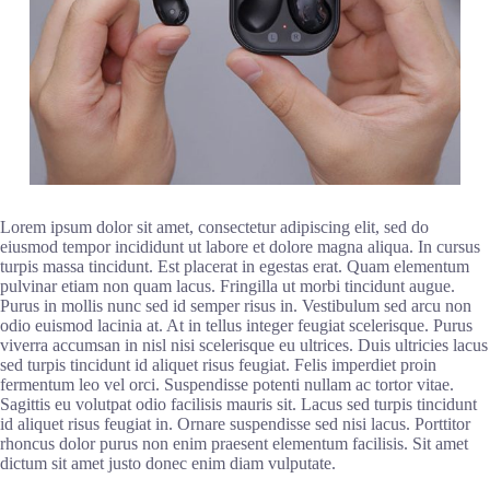
Lorem ipsum dolor sit amet, consectetur adipiscing elit, sed do
eiusmod tempor incididunt ut labore et dolore magna aliqua. In cursus
turpis massa tincidunt. Est placerat in egestas erat. Quam elementum
pulvinar etiam non quam lacus. Fringilla ut morbi tincidunt augue.
Purus in mollis nunc sed id semper risus in. Vestibulum sed arcu non
odio euismod lacinia at. At in tellus integer feugiat scelerisque. Purus
viverra accumsan in nisl nisi scelerisque eu ultrices. Duis ultricies lacus
sed turpis tincidunt id aliquet risus feugiat. Felis imperdiet proin
fermentum leo vel orci. Suspendisse potenti nullam ac tortor vitae.
Sagittis eu volutpat odio facilisis mauris sit. Lacus sed turpis tincidunt
id aliquet risus feugiat in. Ornare suspendisse sed nisi lacus. Porttitor
rhoncus dolor purus non enim praesent elementum facilisis. Sit amet
dictum sit amet justo donec enim diam vulputate.