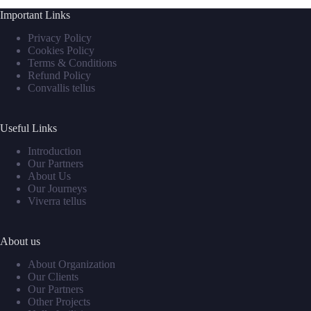
Important Links
Privacy Policy
Cookies Policy
Terms & Conditions
Refund Policy
Convallis tellus
Useful Links
Introduction
Our Partners
About Us
Our Journeys
Viverra tellus
About us
About Organization
Our Clients
Our Partners
Other Projects